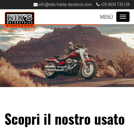
info@niks-harley-davidson.com
+39 0434 735139
Nik's Harley-Davidson Pordenone
MEN
Scopri il nostro usato