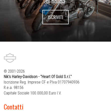
di fiducia
ISCRIVITI
© 2001-2026
Nik's Harley-Davidson - "Heart Of Gold S.r.l."
Iscrizione Reg. Imprese CF e P.Iva 01707940936
R.e.a. 98156
Capitale Sociale 100.000,00 Euro I.V.
Contatti