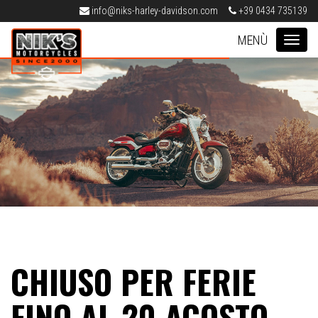
info@niks-harley-davidson.com
+39 0434 735139
Nik's Harley-Davidson Pordenone
MEN
CHIUSO PER FERIE
FINO AL 20 AGOSTO