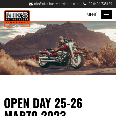
info@niks-harley-davidson.com
+39 0434 735139
Nik's Harley-Davidson Pordenone
MEN
OPEN DAY 25-26
MARZO 2023