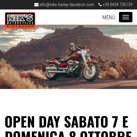
info@niks-harley-davidson.com
+39 0434 735139
Nik's Harley-Davidson Pordenone
MEN
OPEN DAY SABATO 7 E
DOMENICA 8 OTTOBRE