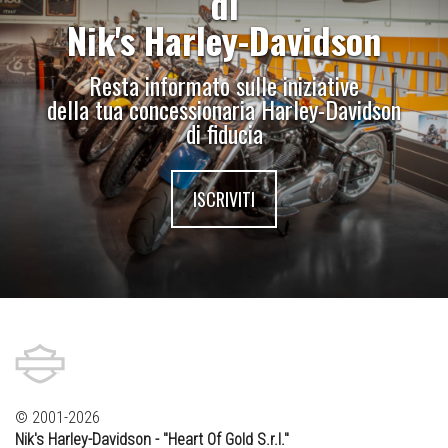
di
Nik's Harley-Davidson
Resta informato sulle iniziative
della tua concessionaria Harley-Davidson
di fiducia
ISCRIVITI
© 2001-2026
Nik's Harley-Davidson - "Heart Of Gold S.r.l."